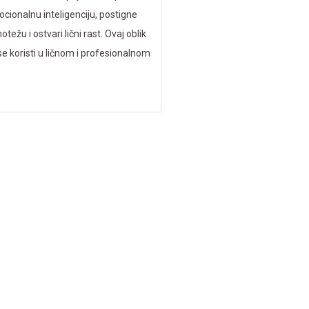
cionalnu inteligenciju, postigne
ežu i ostvari lični rast. Ovaj oblik
e koristi u ličnom i profesionalnom