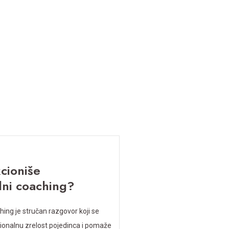
SESIJE
KONTAKT
cioniše
ni coaching?
ing je stručan razgovor koji se
ionalnu zrelost pojedinca i pomaže