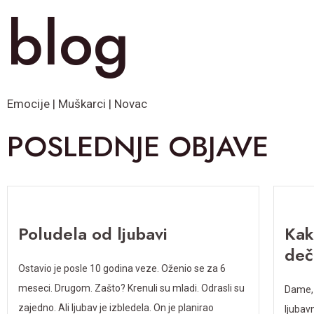
blog
Emocije | Muškarci | Novac
POSLEDNJE OBJAVE
Poludela od ljubavi
Kak
deč
Ostavio je posle 10 godina veze. Oženio se za 6
meseci. Drugom. Zašto? Krenuli su mladi. Odrasli su
Dame, 
zajedno. Ali ljubav je izbledela. On je planirao
ljubav