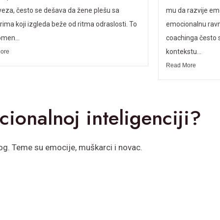
veza, često se dešava da žene plešu sa
mu da razvije emo
rima koji izgleda beže od ritma odraslosti. To
emocionalnu ravnot
omen...
coachinga često s
kontekstu...
ore
Read More
cionalnoj inteligenciji?
log. Teme su emocije, muškarci i novac.