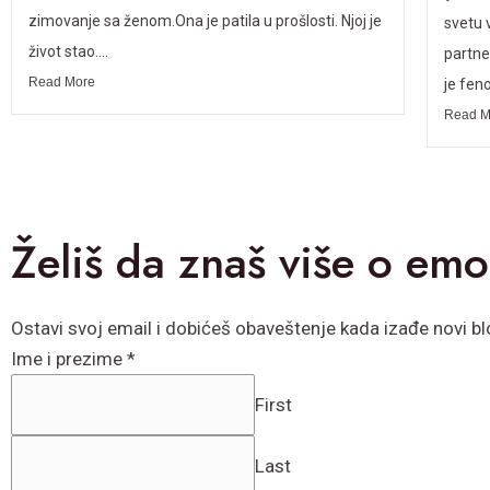
zimovanje sa ženom.Ona je patila u prošlosti. Njoj je
svetu 
život stao....
partne
Read More
je fen
Read M
Želiš da znaš više o emo
Ostavi svoj email i dobićeš obaveštenje kada izađe novi b
Ime i prezime
*
First
Last