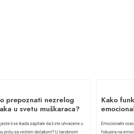
o prepoznati nezrelog
Kako funk
aka u svetu muškaraca?
emocional
jeste li se ikada zapitale da li ste uhvaćene u
Emocionalni coach
nu priču sa večnim dečakom? U čarobnom
fokusira na emoc