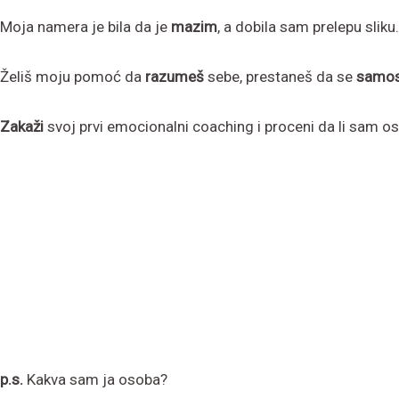
Moja namera je bila da je
mazim
, a dobila sam prelepu sliku.
Želiš moju pomoć da
razumeš
sebe, prestaneš da se
samos
Zakaži
svoj prvi emocionalni coaching i proceni da li sam 
p.s.
Kakva sam ja osoba?