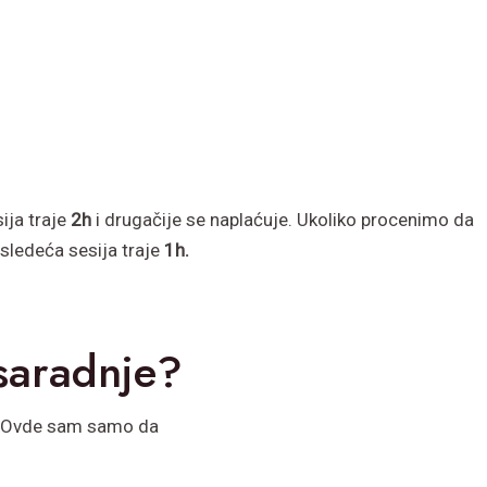
ija traje
2h
i drugačije se naplaćuje. Ukoliko procenimo da
sledeća sesija traje
1h.
saradnje?
. Ovde sam samo da