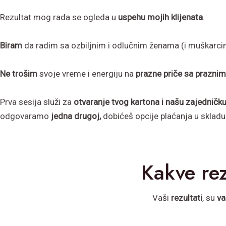
Rezultat mog rada se ogleda u
uspehu mojih klijenata
.
Biram
da radim sa ozbiljnim i odlučnim ženama (i muškarci
Ne trošim
svoje vreme i energiju na
prazne priče sa praznim
Prva sesija služi za
otvaranje tvog kartona i našu zajedničk
odgovaramo
jedna drugoj,
dobićeš opcije plaćanja u skladu
Kakve rez
Vaši
rezultati
, su
va