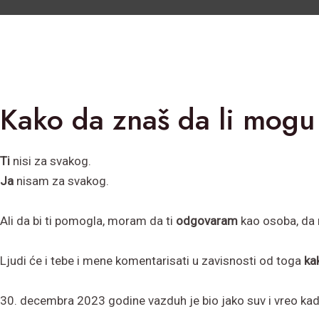
Kako da znaš da li mog
Ti
nisi za svakog.
Ja
nisam za svakog.
Ali da bi ti pomogla, moram da ti
odgovaram
kao osoba, da
Ljudi će i tebe i mene komentarisati u zavisnosti od toga
kak
30. decembra 2023 godine vazduh je bio jako suv i vreo kad