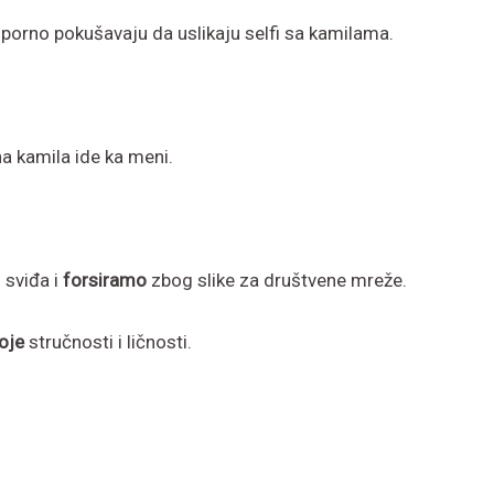
uporno pokušavaju da uslikaju selfi sa kamilama.
a kamila ide ka meni.
 sviđa i
forsiramo
zbog slike za društvene mreže.
oje
stručnosti i ličnosti.