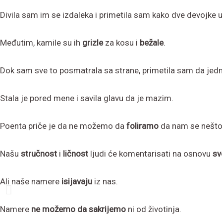
Divila sam im se izdaleka i primetila sam kako dve devojke 
Međutim, kamile su ih
grizle
za kosu i
bežale
.
Dok sam sve to posmatrala sa strane, primetila sam da jedn
Stala je pored mene i savila glavu da je mazim.
Poenta priče je da ne možemo da
foliramo
da nam se nešto
Našu
stručnost
i
ličnost
ljudi će komentarisati na osnovu
sv
Ali naše namere
isijavaju
iz nas.
Namere
ne možemo da sakrijemo
ni od životinja.