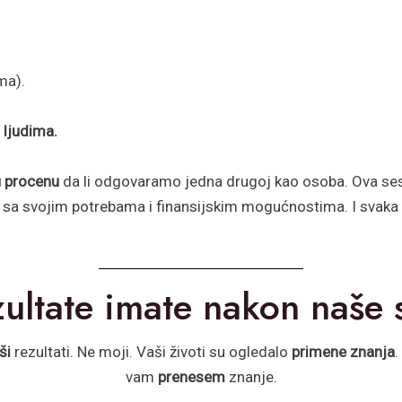
ma).
 ljudima.
u procenu
da li odgovaramo jedna drugoj kao osoba. Ova ses
 sa svojim potrebama i finansijskim mogućnostima. I svaka 
ultate imate nakon naše 
ši
rezultati. Ne moji. Vaši životi su ogledalo
primene
znanja
vam
prenesem
znanje.