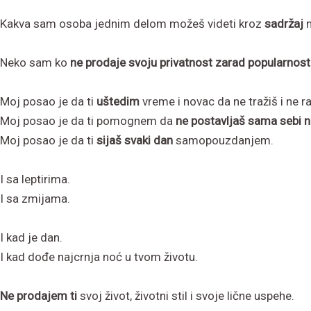
Kakva sam osoba jednim delom možeš videti kroz
sadržaj
n
Neko sam ko
ne prodaje svoju privatnost zarad popularnosti
Moj posao je da ti
uštedim
vreme i novac da ne tražiš i ne 
Moj posao je da ti pomognem da
ne postavljaš sama sebi 
Moj posao je da ti
sijaš svaki dan
samopouzdanjem.
I sa leptirima.
I sa zmijama.
I kad je dan.
I kad dođe najcrnja noć u tvom životu.
Ne prodajem ti
svoj život, životni stil i svoje lične uspehe.