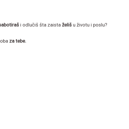
abotiraš
i odlučiš šta zaista
želiš
u životu i poslu?
osoba
za tebe.