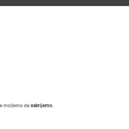
e ne možemo da
sakrijemo.