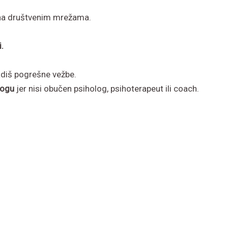
a društvenim mrežama.
.
radiš pogrešne vežbe.
nogu
jer nisi obučen psiholog, psihoterapeut ili coach.