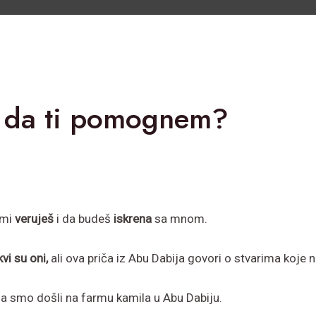
u da ti pomognem?
 mi
veruješ
i da budeš
iskrena
sa mnom.
vi su oni,
ali ova priča iz Abu Dabija govori o stvarima koj
a smo došli na farmu kamila u Abu Dabiju.