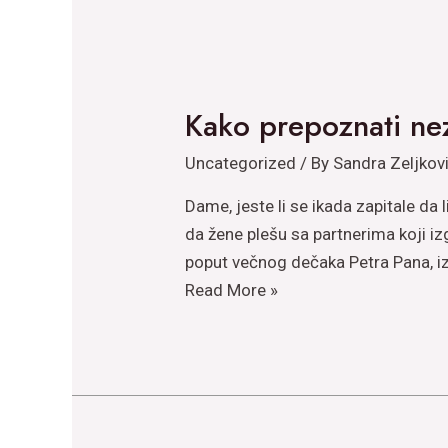
Kako prepoznati ne
Uncategorized
/ By
Sandra Zeljkov
Dame, jeste li se ikada zapitale d
da žene plešu sa partnerima koji i
poput večnog dečaka Petra Pana, 
Kako
Read More »
prepoznati
nezrelog
dečaka
u
svetu