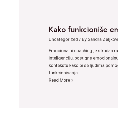
muškaraca?
Kako funkcioniše e
Uncategorized
/ By
Sandra Zeljkov
Emocionalni coaching je stručan r
inteligenciju, postigne emocionalnu
kontekstu kako bi se ljudima pomog
funkcionisanja …
Kako
Read More »
funkcioniše
emocionalni
coaching?