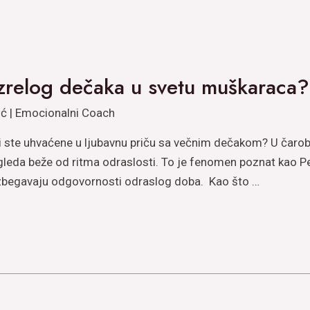
zrelog dečaka u svetu muškaraca?
ić | Emocionalni Coach
a li ste uhvaćene u ljubavnu priču sa večnim dečakom? U čar
zgleda beže od ritma odraslosti. To je fenomen poznat kao P
izbegavaju odgovornosti odraslog doba. Kao što …