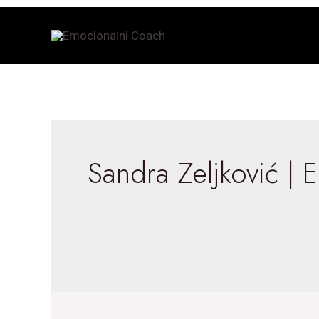
Skip
to
content
Sandra Zeljković |